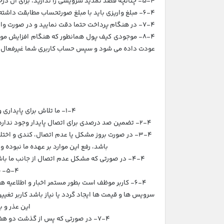
5-4- چنانچه قصد تمدید سرویسی را ندارید، برای آن درخواست عدم صدور فاکتور تمدید را زده تا فاکتور تمدید برای آن صادر نگردد.
6-4- مبلغ واریزی باید با مبلغ صورتحساب مطابقت داشته باشد. در صورتی که قصد واریز مبالغ بیشتری دارید باید کیف پول خود را در سایت شارژ نمایید.
7-4- در هنگام پرداخت حتما دقت نمایید و در صورت واریز مبلغ اشتباه، مبلغ به اعتبار کیف شما افزوده خواهد شد تا برای خرید یا تمدید سرویس ها استفاده نمایید.
8-4- موجودی کیف پول همانطور که هنگام افزایش مو
عودت داده می شود و سپس حساب کاربری شما غیرفعال می
1-4- ما تلاش برای پایداری و آپتایم سرویس ها همیشه تلاش میکنیم و هدف ما حفظ کیفیت و برقراری و فعال بودن سرویس ها می باشد.
2-4- تضمین صد درصدی برای اتصال پایدار وجود ندارد و ممکن است کندی سرعت و قطعی و عدم اتصال مقطعی وجود داشته باشد. هرچند تلاش می کنیم سرویس پایدار به کاربران ارایه دهیم.
3-4- در صورت بروز مشکل یا عدم اتصال، کندی و اخت
باشد، رفع این موارد بر عهده ما نبوده 
4-4- در صورتی که مشکل عدم اتصال از جانب ما باشد سعی در رفع آن خواهیم داشت و عموما به تعداد روزهایی که سرویس مشتری قطع شود اشتراک رایگان برای جبران ارائه خواهیم کرد.
5-4- شروع محاسبه ترافیک اکانت شما بعد از اولین اتصال و استفاده شما از سرویس می باشد.
6-4- کاربر موظف است بطور مستمر اخبار و اطلاعیه ه
سرویس ها و قیمت ها ایجاد گردد یا نیاز باشد کاربر تغییرات
این عذر و 
7-4- در صورتی که پس از گذشت دو هفته از زمان سررسید سرویس، صورتحساب آن پرداخت نشود، صورتحساب لغو شده و امکان پرداخت آن وجود نخواهد داشت.