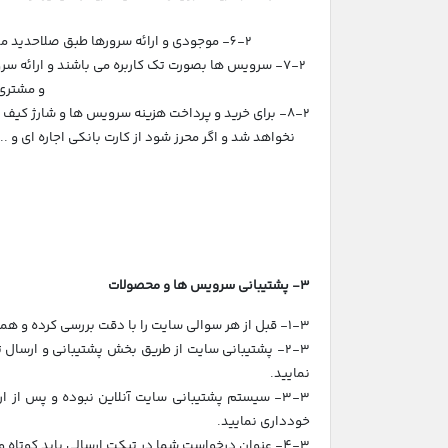
6-2- موجودی و ارائه سرورها طبق صلاحدید ما می باشد و مختار هستیم هر زمان در صورت لزوم سرور مشتری را تغییر دهیم و مشتری حق اعتراض در این باره را نخواهد داشت.
7-2- سرویس ها بصورت تک کاربره می باشند و ارائه س
و مشتری 
8-2- برای خرید و پرداخت هزینه سرویس ها و شارژ کیف 
نخواهد شد و اگر محرز شود از کارت بانکی اجاره ای و
3- پشتیبانی سرویس ها و محصولات
1-3- قبل از هر سوالی سایت را با دقت بررسی کرده و همچنین آموزشهایی که در مرکز آموزش سایت وجود دارد را مطالعه نمایید. تا از اتلاف وقت و طرح سوالات تکراری جلوگیری شود.
2-3- پشتیبانی سایت از طریق بخش پشتیبانی و ارسا
نمایید.
3-3- سیستم پشتیبانی سایت آنلاین نبوده و پس از 
خودداری نمایید.
4-3- عنوان درخواست شما در تیکت ارسالی باید کوتاه و مشخص باشد و سوال یا مشکل خود را بصورت واضح در قسمت پیام نوشته و ارسال نمایید.